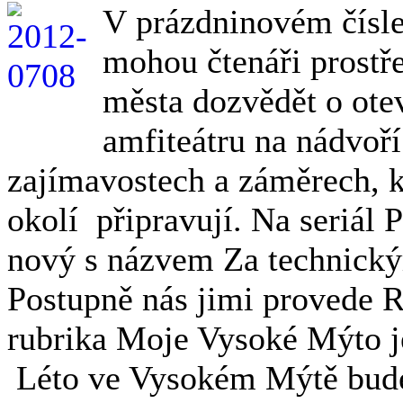
V prázdninovém čísl
mohou čtenáři prostř
města dozvědět o ote
amfiteátru na nádvoř
zajímavostech a záměrech, k
okolí připravují. Na seriál 
nový s názvem Za technick
Postupně nás jimi provede 
rubrika Moje Vysoké Mýto j
Léto ve Vysokém Mýtě bude