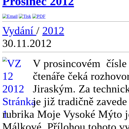
Prosinec 2012
Vydání
/
2012
30.11.2012
V prosincovém čísle
čtenáře čeká rozhovor
Jiraským. Za techni
je již tradičně zave
rubrika Moje Vysoké Mýto j
Málkové. Přílohou tohoto vy