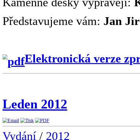
Kamenné desky vyprávějí:
K
Představujeme vám:
Jan Ji
Elektronická verze zp
Leden 2012
Vydání
/
2012