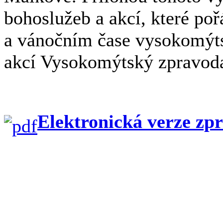
bohoslužeb a akcí, které po
a vánočním čase vysokomýts
akcí Vysokomýtský zpravoda
Elektronická verze zp