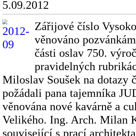
5.09.2012
Zářijové číslo Vysok
věnováno pozvánkám
části oslav 750. výro
pravidelných rubrikác
Miloslav Soušek na dotazy č
požádali pana tajemníka JUD
věnována nové kavárně a cu
Velikého. Ing. Arch. Milan 
související s prací architek