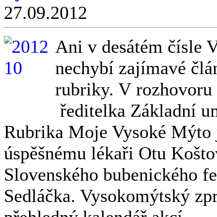
27.09.2012
Ani v desátém čísle
nechybí zajímavé člá
rubriky. V rozhovoru
ředitelka Základní u
Rubrika Moje Vysoké Mýto j
úspěšnému lékaři Otu Košto
Slovenského bubenického fes
Sedláčka. Vysokomýtský zpr