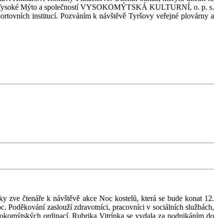
ěstem Vysoké Mýto a společností VYSOKOMÝTSKÁ KULTURNÍ, o. p. s.
ortovních institucí. Pozváním k návštěvě Tyršovy veřejné plovárny a
lky zve čtenáře k návštěvě akce Noc kostelů, která se bude konat 12.
c. Poděkování zaslouží zdravotníci, pracovníci v sociálních službách,
vysokomýtských ordinací. Rubrika Vitrínka se vydala za podnikáním do