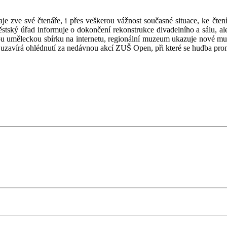
je zve své čtenáře, i přes veškerou vážnost současné situace, ke čte
stský úřad informuje o dokončení rekonstrukce divadelního a sálu, ale
ou uměleckou sbírku na internetu, regionální muzeum ukazuje nové mu
é uzavírá ohlédnutí za nedávnou akcí ZUŠ Open, při které se hudba prom