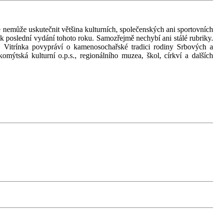
e nemůže uskutečnit většina kulturních, společenských ani sportovních
tak poslední vydání tohoto roku. Samozřejmě nechybí ani stálé rubriky.
. Vitrínka povypráví o kamenosochařské tradici rodiny Srbových a
mýtská kulturní o.p.s., regionálního muzea, škol, církví a dalších