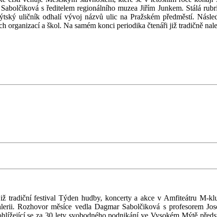
abolčiková s ředitelem regionálního muzea Jiřím Junkem. Stálá rubrika
tský uličník odhalí vývoj názvů ulic na Pražském předměstí. Násle
h organizací a škol. Na samém konci periodika čtenáři již tradičně na
již tradiční festival Týden hudby, koncerty a akce v Amfiteátru M-
galerii. Rozhovor měsíce vedla Dagmar Sabolčiková s profesorem J
a ohlížející se za 30 lety svobodného podnikání ve Vysokém Mýtě předs