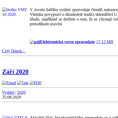
V úvodu dalšího vydání zpravodaje čtenáři naleznou
Vitrínka povypraví o dlouholeté tradici sklenářství
úřadu, například se dočtete o tom, že se chystají v
periodikum uzavírá.
Elektronická verze zpravodaje
17.12 MB
Celý článek...
Září 2020
Vydání
/
2020
25.08.2020
Aktuální číslo Vysokomýtského zpravodaje se z velk