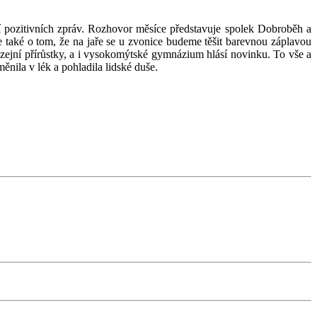
ní pozitivních zpráv. Rozhovor měsíce představuje spolek Dobroběh a
 také o tom, že na jaře se u zvonice budeme těšit barevnou záplavou
zejní přírůstky, a i vysokomýtské gymnázium hlásí novinku. To vše a
ěnila v lék a pohladila lidské duše.