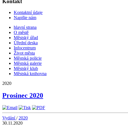
Kontakt
Kontaktní údaje
Napište nám
hlavní strana
O městě
Městský úřad
Úřední deska
Infocentrum
Život města
Městská policie
Městská galerie
Městský klub
Městská knihovna
2020
Prosinec 2020
Vydání
/
2020
30.11.2020