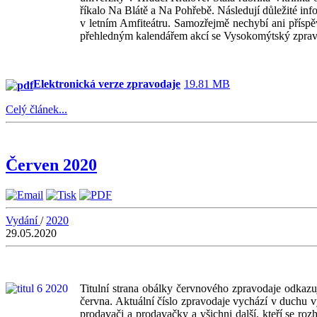
říkalo Na Blátě a Na Pohřebě. Následují důležit
v letním Amfiteátru. Samozřejmě nechybí ani příspě
přehledným kalendářem akcí se Vysokomýtský zpravo
Elektronická verze zpravodaje
19.81 MB
Celý článek...
Červen 2020
Vydání
/
2020
29.05.2020
Titulní strana obálky červnového zpravodaje odkazuj
června. Aktuální číslo zpravodaje vychází v duchu vy
prodavači a prodavačky a všichni další, kteří se ro