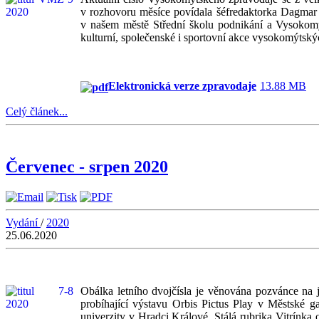
v rozhovoru měsíce povídala šéfredaktorka Dagmar S
v našem městě Střední školu podnikání a Vysokomý
kulturní, společenské i sportovní akce vysokomýtskýc
Elektronická verze zpravodaje
13.88 MB
Celý článek...
Červenec - srpen 2020
Vydání
/
2020
25.06.2020
Obálka letního dvojčísla je věnována pozvánce na 
probíhající výstavu Orbis Pictus Play v Městské 
univerzity v Hradci Králové. Stálá rubrika Vitrínk