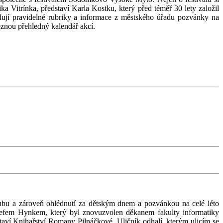
 Vitrínka, představí Karla Kostku, který před téměř 30 lety založil
dují pravidelné rubriky a informace z městského úřadu pozvánky na
leznou přehledný kalendář akcí.
klubu a zároveň ohlédnutí za dětským dnem a pozvánkou na celé léto
osefem Hynkem, který byl znovuzvolen děkanem fakulty informatiky
taví Knihařství Romany Pilnáčkové. Uličník odhalí, kterým ulicím se