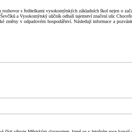
 rozhovor s ředitelkami vysokomýtských základních škol nejen o začá
 U Ševčíků a Vysokomýtský uličník odhalí tajemství značení ulic Choceň
elké změny v odpadovém hospodářství. Následují informace a pozvánky 
é čísti věnuje Městským slavnostem, které se v letošním roce konají