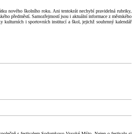
tku nového školního roku. Ani tentokrát nechybí pravidelná rubriky,
ského předměstí. Samozřejmostí jsou i aktuální informace z městského
kulturních i sportovních institucí a škol, jejichž souhrnný kalendář
 společně s festivalem Sodomkovo Vysoké Mýto. Nejen o festivalu si