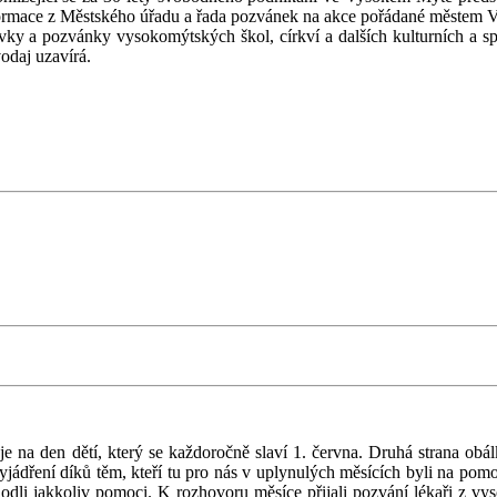
é informace z Městského úřadu a řada pozvánek na akce pořádané m
vky a pozvánky vysokomýtských škol, církví a dalších kulturních a sp
daj uzavírá.
e na den dětí, který se každoročně slaví 1. června. Druhá strana obá
jádření díků těm, kteří tu pro nás v uplynulých měsících byli na pomo
zhodli jakkoliv pomoci. K rozhovoru měsíce přijali pozvání lékaři z 