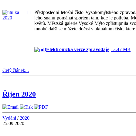
Předposlední letošní číslo Vysokomýtského zpravoda
jeho snahu pomáhat sportem tam, kde je potřeba. Mě
květů. Městská galerie Vysoké Mýto zpřístupnila sv
mnohé další se můžete dočíst v aktuálním čísle, kter
Elektronická verze zpravodaje
13.47 MB
Celý článek...
Říjen 2020
Vydání
/
2020
25.09.2020