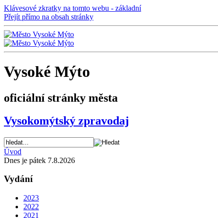
Klávesové zkratky na tomto webu - základní
Přejít přímo na obsah stránky
Vysoké Mýto
oficiální stránky města
Vysokomýtský zpravodaj
Úvod
Dnes je pátek 7.8.2026
Vydání
2023
2022
2021