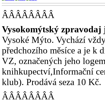
ÂÂÂÂÂÂÂÂ
Vysokomýtský zpravodaj
Vysoké Mýto. Vychází vždy
předchozího měsíce a je k d
VZ, označených jeho logem(
knihkupectví,Informační c
klub). Prodává seza 10 Kč.
ÂÂÂÂÂÂÂÂ