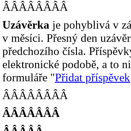
ÂÂÂÂÂÂÂÂ
Uzávěrka
je pohyblivá v zá
v měsíci. Přesný den uzávěr
předchozího čísla. Příspěvk
elektronické podobě, a to n
formuláře "
Přidat příspěvek
ÂÂÂÂÂÂÂÂ
ÂÂÂÂÂÂÂ
ÂÂÂÂÂ