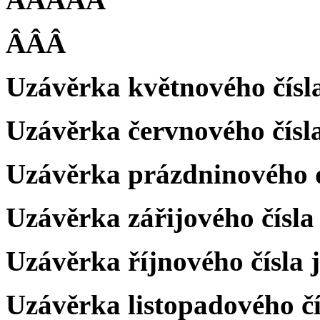
ÂÂÂ
Uzávěrka květnového čís
Uzávěrka červnového čísla
Uzávěrka prázdninového dv
Uzávěrka zářijového čísla 
Uzávěrka říjnového čísla j
Uzávěrka listopadového čís