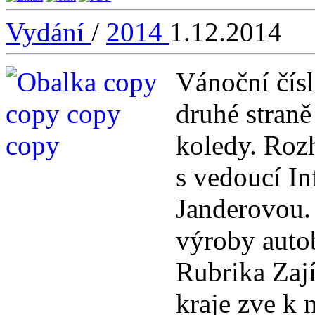
Vydání
/
2014
1.12.2014
Vánoční čísl
druhé straně
koledy. Roz
s vedoucí In
Janderovou.
výroby auto
Rubrika Zaj
kraje zve k