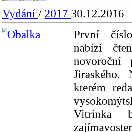
Vydání
/
2017
30.12.2016
První čísl
nabízí čt
novoroční 
Jiraského.
kterém red
vysokomýtsk
Vitrinka
zajímavoste