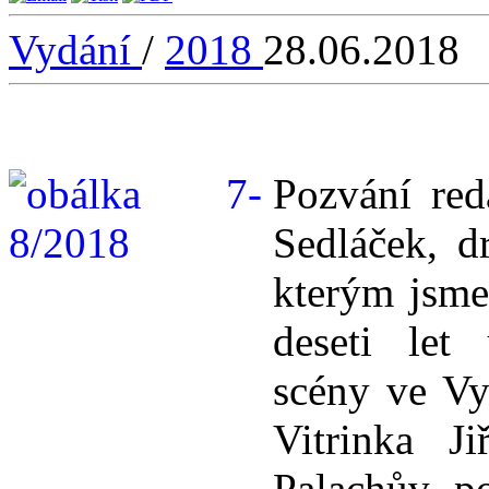
Vydání
/
2018
28.06.2018
Pozvání red
Sedláček, d
kterým jsme 
deseti let
scény ve Vy
Vitrinka J
Palachův p