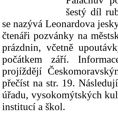
šestý díl ru
se nazývá Leonardova jesky
čtenáři pozvánky na městsk
prázdnin, včetně upoutávk
počátkem září. Informac
projíždějí Českomoravsk
přečíst na str. 19. Následu
úřadu, vysokomýtských kult
institucí a škol.