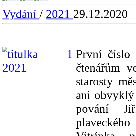
Vydání
/
2021
29.12.2020
První číslo
čtenářům v
starosty mě
ani obvyklý
pování Ji
plaveckého
Vitrínka 