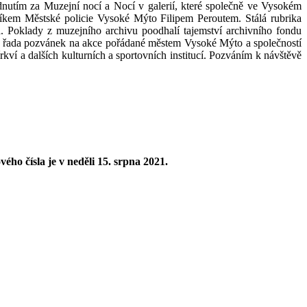
dnutím za Muzejní nocí a Nocí v galerií, které společně ve Vysokém
íkem Městské policie Vysoké Mýto Filipem Peroutem. Stálá rubrika
a. Poklady z muzejního archivu poodhalí tajemství archivního fondu
u a řada pozvánek na akce pořádané městem Vysoké Mýto a společností
 dalších kulturních a sportovních institucí. Pozváním k návštěvě
o čísla je v neděli 15. srpna 2021.