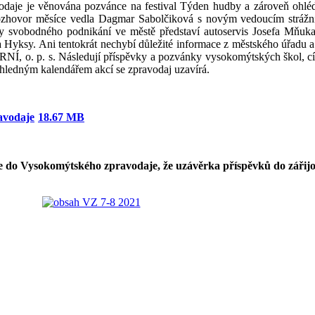
vodaje je věnována pozvánce na festival Týden hudby a zároveň ohlé
Rozhovor měsíce vedla Dagmar Sabolčiková s novým vedoucím strážn
lety svobodného podnikání ve městě představí autoservis Josefa Mňuk
ka Hyksy. Ani tentokrát nechybí důležité informace z městského úřad
 s. Následují příspěvky a pozvánky vysokomýtských škol, církví a
ehledným kalendářem akcí se zpravodaj uzavírá.
avodaje
18.67 MB
do Vysokomýtského zpravodaje, že uzávěrka příspěvků do zářijovéh