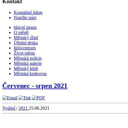
Kontakt
Kontaktní údaje
Napište nám
hlavní strana
O městě
Městský úřad
Úřední deska
Infocentrum
Život města
Městská policie
Městská galerie
Městský klub
Městská knihovna
Červenec - srpen 2021
Vydání
/
2021
25.06.2021