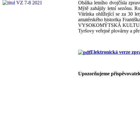
Obálka letního dvojčísla zpra
Mýtě zahájily letní sezónu. 
Vitrínka ohlížející se za 30 
amatérského historika Františ
VYSOKOMÝTSKÁ KULTURNÍ, o. p.
Tyršovy veřejné plovárny a př
Elektronická verze zpr
Upozorňujeme přispěvovatele 