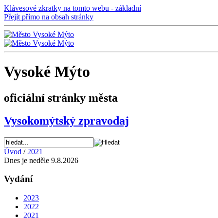
Klávesové zkratky na tomto webu - základní
Přejít přímo na obsah stránky
Vysoké Mýto
oficiální stránky města
Vysokomýtský zpravodaj
Úvod
/
2021
Dnes je neděle 9.8.2026
Vydání
2023
2022
2021