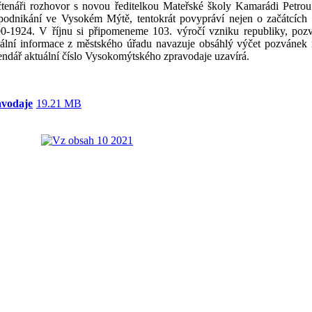
tenáři rozhovor s novou ředitelkou Mateřské školy Kamarádi Petrou 
podnikání ve Vysokém Mýtě, tentokrát povypráví nejen o začátcích o
00-1924. V říjnu si připomeneme 103. výročí vzniku republiky, po
uální informace z městského úřadu navazuje obsáhlý výčet pozvánek 
endář aktuální číslo Vysokomýtského zpravodaje uzavírá.
avodaje
19.21 MB