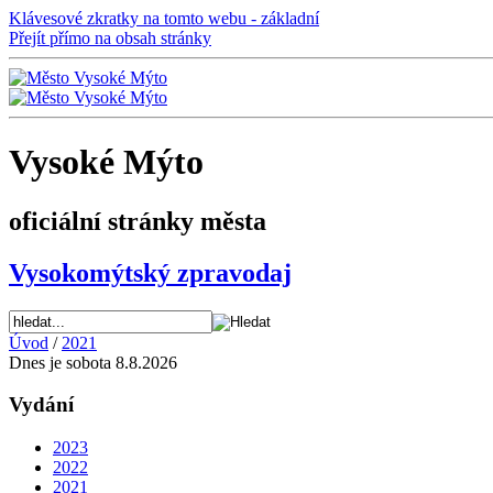
Klávesové zkratky na tomto webu - základní
Přejít přímo na obsah stránky
Vysoké Mýto
oficiální stránky města
Vysokomýtský zpravodaj
Úvod
/
2021
Dnes je sobota 8.8.2026
Vydání
2023
2022
2021