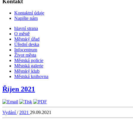
Kontakt
Kontaktní údaje
Napište nám
hlavní strana
O městě
Městský úřad
Úřední deska
Infocentrum
Život města
Městská policie
Městská galerie
Městský klub
Městská knihovna
Říjen 2021
Vydání
/
2021
29.09.2021