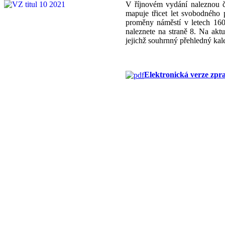
V říjnovém vydání naleznou č
mapuje třicet let svobodného 
proměny náměstí v letech 16
naleznete na straně 8. Na akt
jejichž souhrnný přehledný kal
Elektronická verze zpr